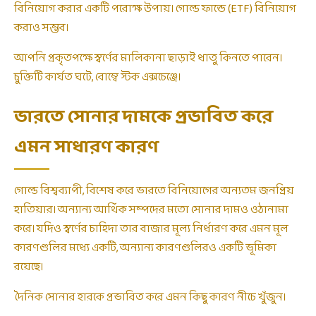
বিনিয়োগ করার একটি পরোক্ষ উপায়। গোল্ড ফান্ডে (ETF) বিনিয়োগ
করাও সম্ভব।
আপনি প্রকৃতপক্ষে স্বর্ণের মালিকানা ছাড়াই ধাতু কিনতে পারেন।
চুক্তিটি কার্যত ঘটে, বোম্বে স্টক এক্সচেঞ্জে।
ভারতে সোনার দামকে প্রভাবিত করে
এমন সাধারণ কারণ
গোল্ড বিশ্বব্যাপী, বিশেষ করে ভারতে বিনিয়োগের অন্যতম জনপ্রিয়
হাতিয়ার। অন্যান্য আর্থিক সম্পদের মতো সোনার দামও ওঠানামা
করে। যদিও স্বর্ণের চাহিদা তার বাজার মূল্য নির্ধারণ করে এমন মূল
কারণগুলির মধ্যে একটি, অন্যান্য কারণগুলিরও একটি ভূমিকা
রয়েছে।
দৈনিক সোনার হারকে প্রভাবিত করে এমন কিছু কারণ নীচে খুঁজুন।