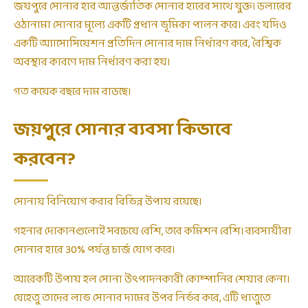
জয়পুরে সোনার হার আন্তর্জাতিক সোনার হারের সাথে যুক্ত। ডলারের
ওঠানামা সোনার মূল্যে একটি প্রধান ভূমিকা পালন করে। এবং যদিও
একটি অ্যাসোসিয়েশন প্রতিদিন সোনার দাম নির্ধারণ করে, বৈশ্বিক
অবস্থার কারণে দাম নির্ধারণ করা হয়।
গত কয়েক বছরে দাম বাড়ছে।
জয়পুরে সোনার ব্যবসা কিভাবে
করবেন?
সোনায় বিনিয়োগ করার বিভিন্ন উপায় রয়েছে।
গহনার দোকানগুলোই সবচেয়ে বেশি, তবে কমিশন বেশি। ব্যবসায়ীরা
সোনার হারে 30% পর্যন্ত চার্জ যোগ করে।
আরেকটি উপায় হল সোনা উৎপাদনকারী কোম্পানির শেয়ার কেনা।
যেহেতু তাদের লাভ সোনার দামের উপর নির্ভর করে, এটি ধাতুতে