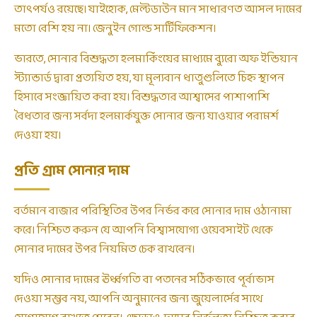
তাৎপর্যও রয়েছে। যাইহোক, মেল্টডাউন মান সাধারণত আসল দামের
মতো বেশি হয় না। জেনুইন গোল্ড সার্টিফিকেশন।
ভারতে, সোনার বিশুদ্ধতা হলমার্কিংয়ের মাধ্যমে ব্যুরো অফ ইন্ডিয়ান
স্ট্যান্ডার্ড দ্বারা প্রত্যয়িত হয়, যা মূল্যবান ধাতুগুলিতে চিহ্ন স্থাপন
হিসাবে সংজ্ঞায়িত করা হয়। বিশুদ্ধতার আশ্বাসের পাশাপাশি
বৈধতার জন্য সর্বদা হলমার্কযুক্ত সোনার জন্য যাওয়ার পরামর্শ
দেওয়া হয়।
প্রতি গ্রাম সোনার দাম
বর্তমান বাজার পরিস্থিতির উপর নির্ভর করে সোনার দাম ওঠানামা
করে। নিশ্চিত করুন যে আপনি বিশ্বাসযোগ্য ওয়েবসাইট থেকে
সোনার দামের উপর নিয়মিত চেক রাখবেন।
যদিও সোনার দামের ঊর্ধ্বগতি বা পতনের সঠিকভাবে পূর্বাভাস
দেওয়া সম্ভব নয়, আপনি অনুমানের জন্য জুয়েলার্সের সাথে