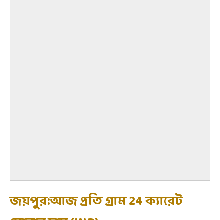
জয়পুর:আজ প্রতি গ্রাম 24 ক্যারেট