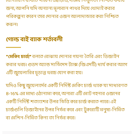
যোগাযোগ রাখতে পারেন। এছাড়াও, দামের নির্ভুলতা নিশ্চিত করার
জন্য, আপনি যদি অন্যান্য মূল্যবান পাথর দিয়ে খোদাই করার
পরিকল্পনা করেন তবে সোনার ওজন আলাদাভাবে করা নিশ্চিত
করুন।
গোল্ড বাই ব্যাক শর্তাবলী
"মেকিং চার্জ"
বলতে বোঝায় সোনার গয়না তৈরি এবং ডিজাইন
করার খরচ। গুডস অ্যান্ড সার্ভিসেস ট্যাক্স (জিএসটি) ধার্য করার আগে
এটি জুয়েলারির চূড়ান্ত খরচে যোগ করা হয়।
যদিও কিছু জুয়েলার্সের একটি নির্দিষ্ট মেকিং চার্জ থাকে যা সাধারণত
8-16% এর মধ্যে ওঠানামা করে, অন্যরা এটি মোট গহনার ওজনের
একটি নির্দিষ্ট শতাংশের উপর ভিত্তি করে চার্জ করতে পারে। এই
চার্জগুলি ডিজাইনের উপর নির্ভর করে এবং টুকরোটি মনুষ্য-নির্মিত
বা মেশিন-নির্মিত কিনা তা নির্ভর করে।