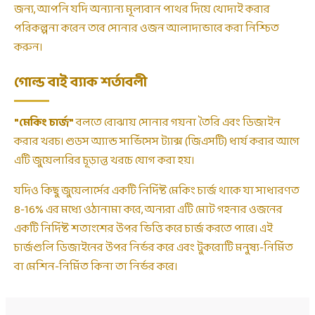
জন্য, আপনি যদি অন্যান্য মূল্যবান পাথর দিয়ে খোদাই করার
পরিকল্পনা করেন তবে সোনার ওজন আলাদাভাবে করা নিশ্চিত
করুন।
গোল্ড বাই ব্যাক শর্তাবলী
"মেকিং চার্জ"
বলতে বোঝায় সোনার গয়না তৈরি এবং ডিজাইন
করার খরচ। গুডস অ্যান্ড সার্ভিসেস ট্যাক্স (জিএসটি) ধার্য করার আগে
এটি জুয়েলারির চূড়ান্ত খরচে যোগ করা হয়।
যদিও কিছু জুয়েলার্সের একটি নির্দিষ্ট মেকিং চার্জ থাকে যা সাধারণত
8-16% এর মধ্যে ওঠানামা করে, অন্যরা এটি মোট গহনার ওজনের
একটি নির্দিষ্ট শতাংশের উপর ভিত্তি করে চার্জ করতে পারে। এই
চার্জগুলি ডিজাইনের উপর নির্ভর করে এবং টুকরোটি মনুষ্য-নির্মিত
বা মেশিন-নির্মিত কিনা তা নির্ভর করে।