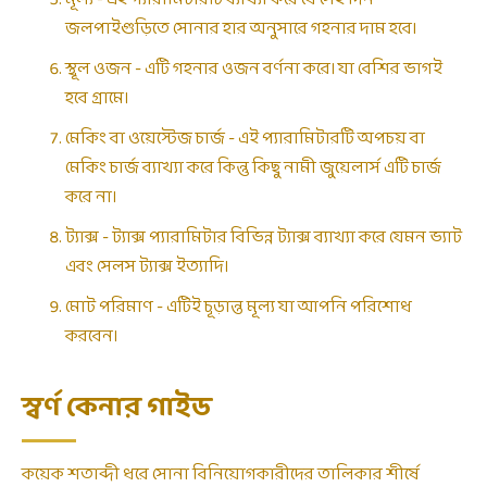
জলপাইগুড়িতে সোনার হার অনুসারে গহনার দাম হবে৷
স্থূল ওজন - এটি গহনার ওজন বর্ণনা করে। যা বেশির ভাগই
হবে গ্রামে।
মেকিং বা ওয়েস্টেজ চার্জ - এই প্যারামিটারটি অপচয় বা
মেকিং চার্জ ব্যাখ্যা করে কিন্তু কিছু নামী জুয়েলার্স এটি চার্জ
করে না।
ট্যাক্স - ট্যাক্স প্যারামিটার বিভিন্ন ট্যাক্স ব্যাখ্যা করে যেমন ভ্যাট
এবং সেলস ট্যাক্স ইত্যাদি।
মোট পরিমাণ - এটিই চূড়ান্ত মূল্য যা আপনি পরিশোধ
করবেন।
স্বর্ণ কেনার গাইড
কয়েক শতাব্দী ধরে সোনা বিনিয়োগকারীদের তালিকার শীর্ষে