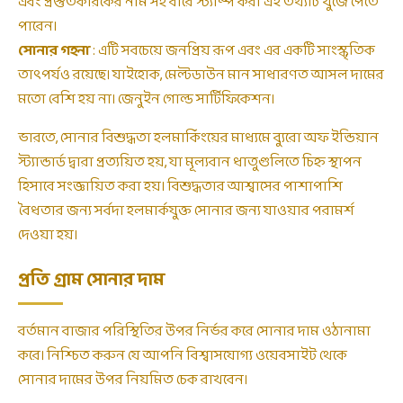
এবং প্রস্তুতকারকের নাম সহ বারে স্ট্যাম্প করা এই তথ্যটি খুঁজে পেতে
পারেন।
সোনার গহনা
: এটি সবচেয়ে জনপ্রিয় রূপ এবং এর একটি সাংস্কৃতিক
তাৎপর্যও রয়েছে। যাইহোক, মেল্টডাউন মান সাধারণত আসল দামের
মতো বেশি হয় না। জেনুইন গোল্ড সার্টিফিকেশন।
ভারতে, সোনার বিশুদ্ধতা হলমার্কিংয়ের মাধ্যমে ব্যুরো অফ ইন্ডিয়ান
স্ট্যান্ডার্ড দ্বারা প্রত্যয়িত হয়, যা মূল্যবান ধাতুগুলিতে চিহ্ন স্থাপন
হিসাবে সংজ্ঞায়িত করা হয়। বিশুদ্ধতার আশ্বাসের পাশাপাশি
বৈধতার জন্য সর্বদা হলমার্কযুক্ত সোনার জন্য যাওয়ার পরামর্শ
দেওয়া হয়।
প্রতি গ্রাম সোনার দাম
বর্তমান বাজার পরিস্থিতির উপর নির্ভর করে সোনার দাম ওঠানামা
করে। নিশ্চিত করুন যে আপনি বিশ্বাসযোগ্য ওয়েবসাইট থেকে
সোনার দামের উপর নিয়মিত চেক রাখবেন।