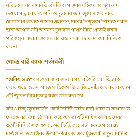
যদিও সোনার দামের ঊর্ধ্বগতি বা পতনের সঠিকভাবে পূর্বাভাস
দেওয়া সম্ভব নয়, আপনি অনুমানের জন্য জুয়েলার্সের সাথে
যোগাযোগ রাখতে পারেন। এছাড়াও, দামের নির্ভুলতা নিশ্চিত করার
জন্য, আপনি যদি অন্যান্য মূল্যবান পাথর দিয়ে খোদাই করার
পরিকল্পনা করেন তবে সোনার ওজন আলাদাভাবে করা নিশ্চিত
করুন।
গোল্ড বাই ব্যাক শর্তাবলী
"মেকিং চার্জ"
বলতে বোঝায় সোনার গয়না তৈরি এবং ডিজাইন
করার খরচ। গুডস অ্যান্ড সার্ভিসেস ট্যাক্স (জিএসটি) ধার্য করার আগে
এটি জুয়েলারির চূড়ান্ত খরচে যোগ করা হয়।
যদিও কিছু জুয়েলার্সের একটি নির্দিষ্ট মেকিং চার্জ থাকে যা সাধারণত
8-16% এর মধ্যে ওঠানামা করে, অন্যরা এটি মোট গহনার ওজনের
একটি নির্দিষ্ট শতাংশের উপর ভিত্তি করে চার্জ করতে পারে। এই
চার্জগুলি ডিজাইনের উপর নির্ভর করে এবং টুকরোটি মনুষ্য-নির্মিত