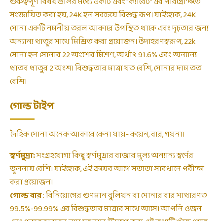
গুরুত্বপূর্ণ বিষয়গুলির মধ্যে একটি এবং "ক্যারেট" এর পরিপ্রেক্ষিতে
সংজ্ঞায়িত করা হয়, 24K হল সবচেয়ে বিশুদ্ধ রূপ। যাইহোক, 24K
সোনা একটি নমনীয় তরল আকারে উপস্থিত থাকে এবং দৃঢ়তার জন্য
অন্যান্য ধাতুর সাথে মিশ্রিত করা প্রয়োজন। উদাহরণস্বরূপ, 22k
সোনা হল সোনার 22 অংশের মিশ্রণ, অর্থাৎ 91.6% এবং অন্যান্য
ধাতব ধাতুর 2 অংশ। বিশুদ্ধতার মাত্রা যত বেশি, সোনার দাম তত
বেশি।
গোল্ড টাইপ
দৈহিক সোনা অনেক আকারে কেনা যায়- কয়েন, বার, গয়না।
স্বর্ণমুদ্রা:
সংগ্রহযোগ্য কিছু স্বর্ণমুদ্রার বাজার মূল্য অন্যান্য স্বর্ণের
তুলনায় বেশি। যাইহোক, এই ক্রয়ের আগে সত্যতা সাবধানে পরীক্ষা
করা প্রয়োজন।
গোল্ড বার
: বিনিয়োগের গুণমান বুলিয়ন বা সোনার বার সাধারণত
99.5%-99.99% এর বিশুদ্ধতার মাত্রার সাথে আসে। আপনি ওজন