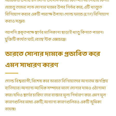
আরেকটি উপায় হল সোনা উৎপাদনকারী কোম্পানির শেয়ার কেনা।
যেহেতু তাদের লাভ সোনার দামের উপর নির্ভর করে, এটি ধাতুতে
বিনিয়োগ করার একটি পরোক্ষ উপায়। গোল্ড ফান্ডে (ETF) বিনিয়োগ
করাও সম্ভব।
আপনি প্রকৃতপক্ষে স্বর্ণের মালিকানা ছাড়াই ধাতু কিনতে পারেন।
চুক্তিটি কার্যত ঘটে, বোম্বে স্টক এক্সচেঞ্জে।
ভারতে সোনার দামকে প্রভাবিত করে
এমন সাধারণ কারণ
গোল্ড বিশ্বব্যাপী, বিশেষ করে ভারতে বিনিয়োগের অন্যতম জনপ্রিয়
হাতিয়ার। অন্যান্য আর্থিক সম্পদের মতো সোনার দামও ওঠানামা
করে। যদিও স্বর্ণের চাহিদা তার বাজার মূল্য নির্ধারণ করে এমন মূল
কারণগুলির মধ্যে একটি, অন্যান্য কারণগুলিরও একটি ভূমিকা
রয়েছে।